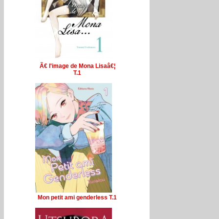
Ã€ l'image de Mona Lisaâ€¦
T.1
Mon petit ami genderless T.1