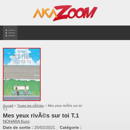
Accueil
Toutes les sÃ©ries
Mes yeux rivÃ©s sur toi
T.1
Mes yeux rivÃ©s sur toi T.1
NOHARA Kuro
Date de sortie :
25/02/2021
Catégorie :