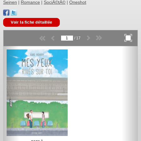
Seinen
|
Romance
|
SociÃ©tÃ©
|
Oneshot
/
17