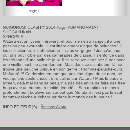
page 1
NUIGURUMI CLASH © 2014 Kagiji KUMANOMATA /
SHOGAKUKAN
SYNOPSIS :
Wataru est un lycéen introverti, et pour ne rien arranger, il a une
passion peu avouable : il est littéralement dingue de peluches ! Il
les collectionne, les affectionne… sans vergogne ! Jusqu'au jour
où, pris pour cible par des camarades de classe, il s'enfonce dans
les tréfonds d'une salle de jeux. Il se retrouve alors nez à nez avec
une vieille machine abandonnée. Mais dans ce distributeur-là, se
trouve une peluche unique en son genre : l'homme-peluche-ours,
Mofutarô !!! Ce dernier, en tant que peluche digne de ce nom, ne
veut qu'une seule chose : être câliné par Wataru ! Mais le pauvre
lycéen, déjà mal dans sa peau, n'a pas très envie de faire des free
hugs avec un homme à moitié dénudé… Son quotidien en sera
profondément bouleversé, surtout que Mofutarô n'est pas le seul
homme-peluche à débarquer dans le monde des humains !
INFO EDITEUR(S) :
Ãditions Akata