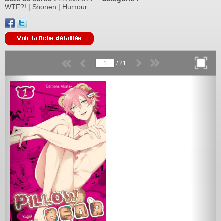
WTF?!
|
Shonen
|
Humour
/
21