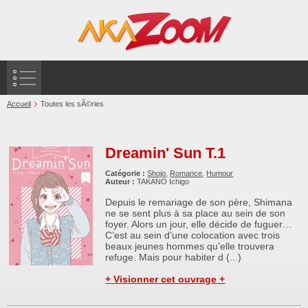
Accueil
Toutes les sÃ©ries
TAKANO Ichigo (recherche)
Dreamin' Sun T.1
Catégorie :
Shojo
,
Romance
,
Humour
Auteur :
TAKANO Ichigo
Depuis le remariage de son père, Shimana
ne se sent plus à sa place au sein de son
foyer. Alors un jour, elle décide de fuguer…
C’est au sein d’une colocation avec trois
beaux jeunes hommes qu’elle trouvera
refuge. Mais pour habiter d (...)
+ Visionner cet ouvrage +