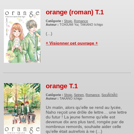
orange (roman) T.1
Catégorie :
Shojo
,
Romance
Auteur :
TOKIUMI Yui, TAKANO Ichigo
(...)
+ Visionner cet ouvrage +
orange T.1
Catégorie :
Shojo
,
Seinen
,
Romance
,
SociÃ©tÃ©
Auteur :
TAKANO Ichigo
Un matin, alors qu'elle se rend au lycée,
Naho reçoit une drôle de lettre… une lettre
du futur ! La jeune femme qu'elle est
devenue dix ans plus tard, rongée par de
nombreux remords, souhaite aider celle
qu'elle était autrefois à ne (...)