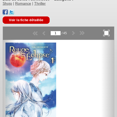
Shojo
|
Romance
|
Thriller
/
45