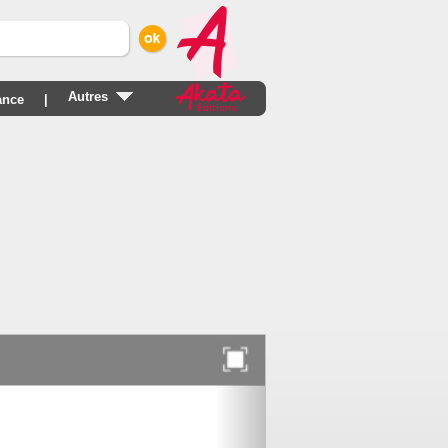
Autres
nce
|