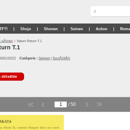
TF?!
|
Shojo
|
Shonen
|
Seinen
|
Action
|
Roma
s sÃ©ries
Saturn Return T.1
turn T.1
0/01/2022
Catégorie :
Seinen
|
SociÃ©tÃ©
/
50