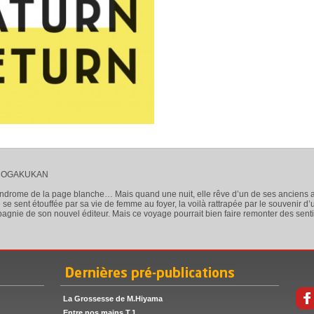
SHOGAKUKAN
yndrome de la page blanche… Mais quand une nuit, elle rêve d’un de ses anciens ami
 se sent étouffée par sa vie de femme au foyer, la voilà rattrapée par le souvenir 
pagnie de son nouvel éditeur. Mais ce voyage pourrait bien faire remonter des sen
La Grossesse de M.Hiyama
Entre nos mains T.1