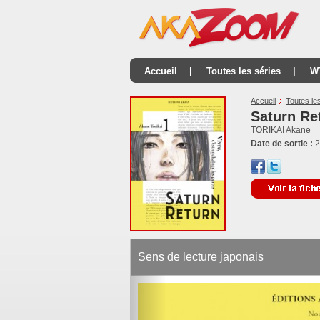
Accueil
|
Toutes les séries
|
W
Accueil
Toutes le
Saturn Re
TORIKAI Akane
Date de sortie :
2
Sens de lecture japonais