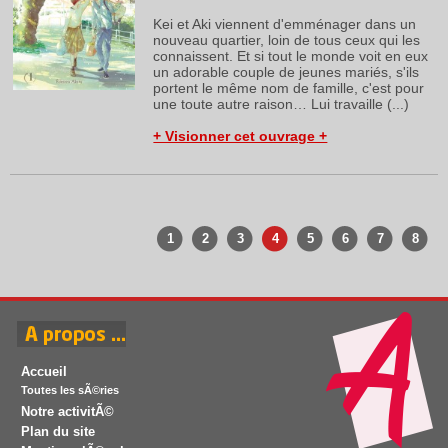
Kei et Aki viennent d'emménager dans un
nouveau quartier, loin de tous ceux qui les
connaissent. Et si tout le monde voit en eux
un adorable couple de jeunes mariés, s'ils
portent le même nom de famille, c'est pour
une toute autre raison… Lui travaille (...)
+ Visionner cet ouvrage +
1
2
3
4
5
6
7
8
Accueil
Toutes les sÃ©ries
Notre activitÃ©
Plan du site