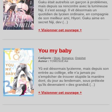
Gaku était autrefois un garçon à problèmes,
mais depuis sa rencontre avec la lumineuse
Niji, il s’est assagi. Il vit désormais un
quotidien de lycéen ordinaire, en compagnie
de son meilleur ami, Hiyori. Gaku aime en
secret Niji, dev (...)
+ Visionner cet ouvrage +
You my baby
Catégorie :
Shojo
,
Romance
,
Oneshot
Auteur :
TOMOSUE Aoi
Yû est désormais lycéenne, mais depuis son
entrée au collège, elle n’a jamais pu
s’empêcher de trouver stupide la manière
dont, du jour au lendemain, sous prétexte
qu’ils devenaient « des grands& (...)
+ Visionner cet ouvrage +