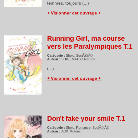
femmes, toujours (...)
+ Visionner cet ouvrage +
Running Girl, ma course
vers les Paralympiques T.1
Catégorie :
Shojo
,
SociÃ©tÃ©
Auteur :
SHIGEMATSU Narumi
(...)
+ Visionner cet ouvrage +
Don't fake your smile T.1
Catégorie :
Shojo
,
Romance
,
SociÃ©tÃ©
Auteur :
AOKI Kotomi