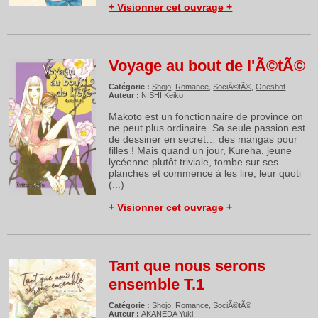
+ Visionner cet ouvrage +
Voyage au bout de l'Ã©tÃ©
Catégorie :
Shojo
,
Romance
,
SociÃ©tÃ©
,
Oneshot
Auteur :
NISHI Keiko
Makoto est un fonctionnaire de province on
ne peut plus ordinaire. Sa seule passion est
de dessiner en secret… des mangas pour
filles ! Mais quand un jour, Kureha, jeune
lycéenne plutôt triviale, tombe sur ses
planches et commence à les lire, leur quoti
(...)
+ Visionner cet ouvrage +
Tant que nous serons
ensemble T.1
Catégorie :
Shojo
,
Romance
,
SociÃ©tÃ©
Auteur :
AKANEDA Yuki