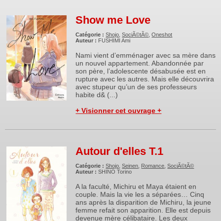
Show me Love
Catégorie :
Shojo
,
SociÃ©tÃ©
,
Oneshot
Auteur :
FUSHIMI Ami
Nami vient d’emménager avec sa mère dans
un nouvel appartement. Abandonnée par
son père, l’adolescente désabusée est en
rupture avec les autres. Mais elle découvrira
avec stupeur qu’un de ses professeurs
habite d& (...)
+ Visionner cet ouvrage +
Autour d'elles T.1
Catégorie :
Shojo
,
Seinen
,
Romance
,
SociÃ©tÃ©
Auteur :
SHINO Torino
A la faculté, Michiru et Maya étaient en
couple. Mais la vie les a séparées… Cinq
ans après la disparition de Michiru, la jeune
femme refait son apparition. Elle est depuis
devenue mère célibataire. Les deux