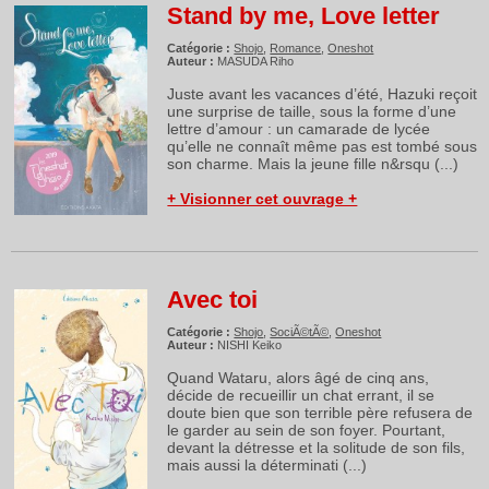
Stand by me, Love letter
Catégorie :
Shojo
,
Romance
,
Oneshot
Auteur :
MASUDA Riho
Juste avant les vacances d’été, Hazuki reçoit
une surprise de taille, sous la forme d’une
lettre d’amour : un camarade de lycée
qu’elle ne connaît même pas est tombé sous
son charme. Mais la jeune fille n&rsqu (...)
+ Visionner cet ouvrage +
Avec toi
Catégorie :
Shojo
,
SociÃ©tÃ©
,
Oneshot
Auteur :
NISHI Keiko
Quand Wataru, alors âgé de cinq ans,
décide de recueillir un chat errant, il se
doute bien que son terrible père refusera de
le garder au sein de son foyer. Pourtant,
devant la détresse et la solitude de son fils,
mais aussi la déterminati (...)