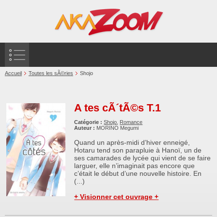
Accueil
Toutes les sÃ©ries
Shojo
Shojo
A tes cÃ´tÃ©s T.1
Catégorie :
Shojo
,
Romance
Auteur :
MORINO Megumi
Quand un après-midi d’hiver enneigé,
Hotaru tend son parapluie à Hanoï, un de
ses camarades de lycée qui vient de se faire
larguer, elle n’imaginait pas encore que
c’était le début d’une nouvelle histoire. En
(...)
+ Visionner cet ouvrage +